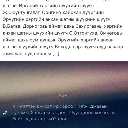
шатны Иргэний хэргийн шүүхийн шүүгч
Ж.Оюунтунгалаг, Сонгино хайрхан дүүргийн
Эрүүгийн хэргийн анхан шатны шүүхийн шүүгч
Б.Батаа, Дорноговь аймаг дахь Захиргааны хэргийн
анхан шатны шүүхийн шүүгч С.Отгонтуяа, Өмнөговь
аймаг дахь сум дундын Эрүүгийн хэргийн анхан
шатны шүүхийн шүүгч Володя нар шүүгч судлаачаар
ажиллан, судалгааны […]
Хаяг
Чингэлтэй дүүрэг 1-р хороо, Жигжиджавын
гудамж, Хангарьд ордон, Шүүгчдийн холбооны
байр, 4 давхарт 403 тоот