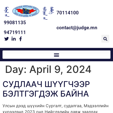
70114100
99081135
contact@judge.mn
94719111
Day:
April 9, 2024
СУДЛААЧ ШҮҮГЧЭЭР
БЭЛТГЭГДЭЖ БАЙНА
Улсын дээд шүүхийн Сургалт, судалгаа, Мэдээллийн
хүрээлэнд 2023 онд Нийслэлийн давж заалдах