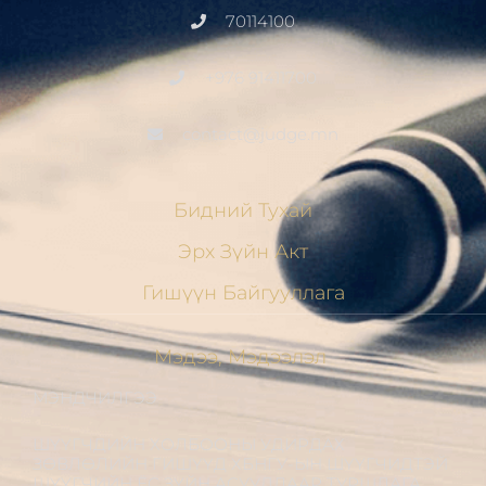
70114100
+976 91411700
contact@judge.mn
Бидний Тухай
Эрх Зүйн Акт
Гишүүн Байгууллага
Мэдээ, Мэдээлэл
МЭНДЧИЛГЭЭ
ШҮҮГЧДИЙН ХОЛБООНЫ УДИРДАХ
ЗӨВЛӨЛИЙН ГИШҮҮД ХБНГУ-ЫН ШҮҮГЧИДТЭЙ
ШҮҮГЧИЙН ЁС ЗҮЙН АСУУДЛААР ТУРШЛАГА