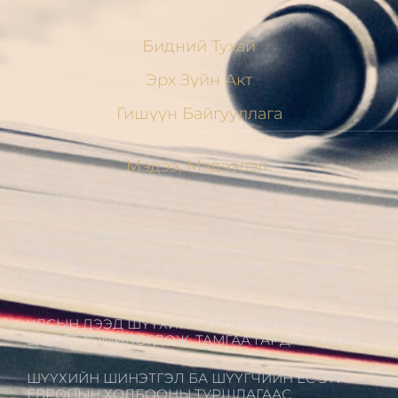
Бидний Тухай
Эрх Зүйн Акт
Гишүүн Байгууллага
Мэдээ, Мэдээлэл
МЭНДЧИЛГЭЭ
ШҮҮГЧДИЙН ХОЛБООНЫ УДИРДАХ
ЗӨВЛӨЛИЙН ГИШҮҮД ХБНГУ-ЫН ШҮҮГЧИДТЭЙ
ШҮҮГЧИЙН ЁС ЗҮЙН АСУУДЛААР ТУРШЛАГА
СОЛИЛЦОВ
УЛСЫН ДЭЭД ШҮҮХИЙН ЕРӨНХИЙ ШҮҮГЧЭЭР
Ц.ЦОГТ ТОМИЛОГДОЖ, ТАМГАА ГАРДАН АВЛАА
ШҮҮХИЙН ШИНЭТГЭЛ БА ШҮҮГЧИЙН ЁС ЗҮЙ:
ЕВРОПЫН ХОЛБООНЫ ТУРШЛАГААС