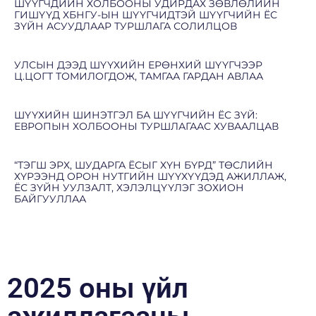
ШҮҮГЧДИЙН ХОЛБООНЫ УДИРДАХ ЗӨВЛӨЛИЙН
ГИШҮҮД ХБНГУ-ЫН ШҮҮГЧИДТЭЙ ШҮҮГЧИЙН ЁС
ЗҮЙН АСУУДЛААР ТУРШЛАГА СОЛИЛЦОВ
УЛСЫН ДЭЭД ШҮҮХИЙН ЕРӨНХИЙ ШҮҮГЧЭЭР
Ц.ЦОГТ ТОМИЛОГДОЖ, ТАМГАА ГАРДАН АВЛАА
ШҮҮХИЙН ШИНЭТГЭЛ БА ШҮҮГЧИЙН ЁС ЗҮЙ:
ЕВРОПЫН ХОЛБООНЫ ТУРШЛАГААС ХУВААЛЦАВ
“ТЭГШ ЭРХ, ШУДАРГА ЁСЫГ ХҮН БҮРД” ТӨСЛИЙН
ХҮРЭЭНД ОРОН НУТГИЙН ШҮҮХҮҮДЭД АЖИЛЛАЖ,
ЁС ЗҮЙН УУЛЗАЛТ, ХЭЛЭЛЦҮҮЛЭГ ЗОХИОН
БАЙГУУЛЛАА
2025 оны үйл