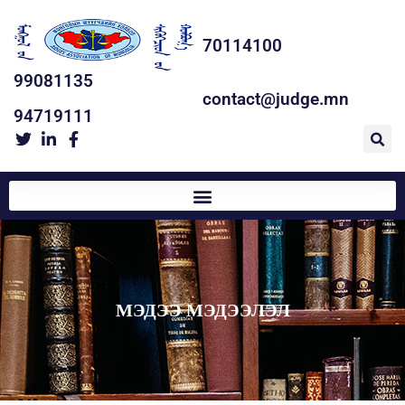
70114100
99081135
contact@judge.mn
94719111
МЭДЭЭ МЭДЭЭЛЭЛ