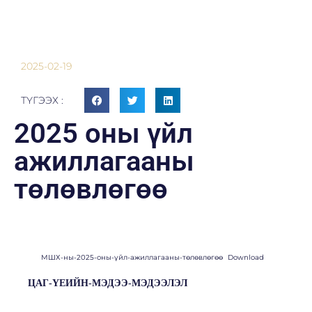
2025-02-19
ТҮГЭЭХ :
2025 оны үйл
ажиллагааны
төлөвлөгөө
МШХ-ны-2025-оны-үйл-ажиллагааны-төлөвлөгөө
Download
ЦАГ-ҮЕИЙН-МЭДЭЭ-МЭДЭЭЛЭЛ