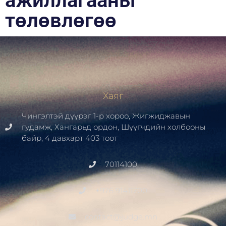
ажиллагааны
төлөвлөгөө
Хаяг
Чингэлтэй дүүрэг 1-р хороо, Жигжиджавын
гудамж, Хангарьд ордон, Шүүгчдийн холбооны
байр, 4 давхарт 403 тоот
70114100
+976 91411700
contact@judge.mn