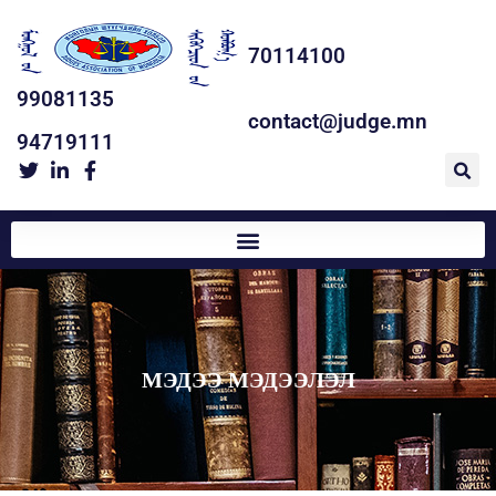
70114100
99081135
contact@judge.mn
94719111
МЭДЭЭ МЭДЭЭЛЭЛ