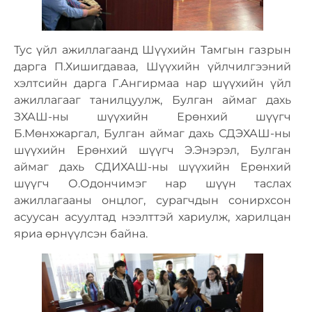
Тус үйл ажиллагаанд Шүүхийн Тамгын газрын
дарга П.Хишигдаваа, Шүүхийн үйлчилгээний
хэлтсийн дарга Г.Ангирмаа нар шүүхийн үйл
ажиллагааг танилцуулж, Булган аймаг дахь
ЗХАШ-ны шүүхийн Ерөнхий шүүгч
Б.Мөнхжаргал, Булган аймаг дахь СДЭХАШ-ны
шүүхийн Ерөнхий шүүгч Э.Энэрэл, Булган
аймаг дахь СДИХАШ-ны шүүхийн Ерөнхий
шүүгч О.Одончимэг нар шүүн таслах
ажиллагааны онцлог, сурагчдын сонирхсон
асуусан асуултад нээлттэй хариулж, харилцан
яриа өрнүүлсэн байна.