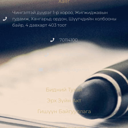
Хаяг
Чингэлтэй дүүрэг 1-р хороо, Жигжиджавын
гудамж, Хангарьд ордон, Шүүгчдийн холбооны
байр, 4 давхарт 403 тоот
70114100
+976 91411700
contact@judge.mn
Бидний Тухай
Эрх Зүйн Акт
Гишүүн Байгууллага