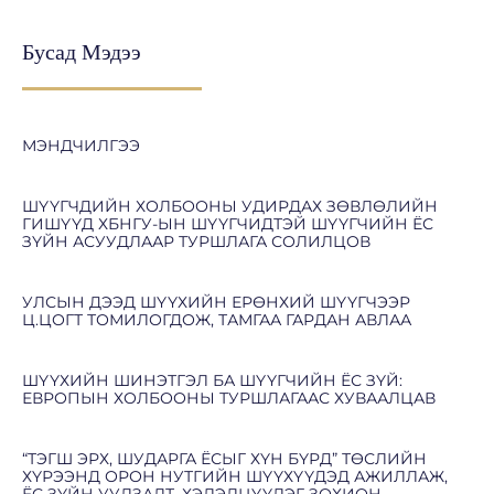
Бусад Мэдээ
МЭНДЧИЛГЭЭ
ШҮҮГЧДИЙН ХОЛБООНЫ УДИРДАХ ЗӨВЛӨЛИЙН
ГИШҮҮД ХБНГУ-ЫН ШҮҮГЧИДТЭЙ ШҮҮГЧИЙН ЁС
ЗҮЙН АСУУДЛААР ТУРШЛАГА СОЛИЛЦОВ
УЛСЫН ДЭЭД ШҮҮХИЙН ЕРӨНХИЙ ШҮҮГЧЭЭР
Ц.ЦОГТ ТОМИЛОГДОЖ, ТАМГАА ГАРДАН АВЛАА
ШҮҮХИЙН ШИНЭТГЭЛ БА ШҮҮГЧИЙН ЁС ЗҮЙ:
ЕВРОПЫН ХОЛБООНЫ ТУРШЛАГААС ХУВААЛЦАВ
“ТЭГШ ЭРХ, ШУДАРГА ЁСЫГ ХҮН БҮРД” ТӨСЛИЙН
ХҮРЭЭНД ОРОН НУТГИЙН ШҮҮХҮҮДЭД АЖИЛЛАЖ,
ЁС ЗҮЙН УУЛЗАЛТ, ХЭЛЭЛЦҮҮЛЭГ ЗОХИОН