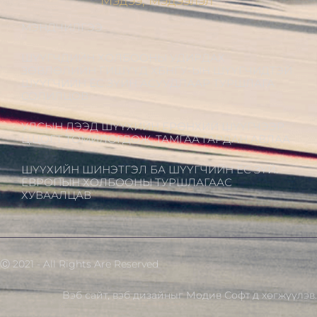
Мэдээ, Мэдээлэл
МЭНДЧИЛГЭЭ
ШҮҮГЧДИЙН ХОЛБООНЫ УДИРДАХ
ЗӨВЛӨЛИЙН ГИШҮҮД ХБНГУ-ЫН ШҮҮГЧИДТЭЙ
ШҮҮГЧИЙН ЁС ЗҮЙН АСУУДЛААР ТУРШЛАГА
СОЛИЛЦОВ
УЛСЫН ДЭЭД ШҮҮХИЙН ЕРӨНХИЙ ШҮҮГЧЭЭР
Ц.ЦОГТ ТОМИЛОГДОЖ, ТАМГАА ГАРДАН АВЛАА
ШҮҮХИЙН ШИНЭТГЭЛ БА ШҮҮГЧИЙН ЁС ЗҮЙ:
ЕВРОПЫН ХОЛБООНЫ ТУРШЛАГААС
ХУВААЛЦАВ
Ⓒ 2021 - All Rights Are Reserved
Вэб сайт
,
вэб дизайн
ыг
Модив Софт
д хөгжүүлэв.