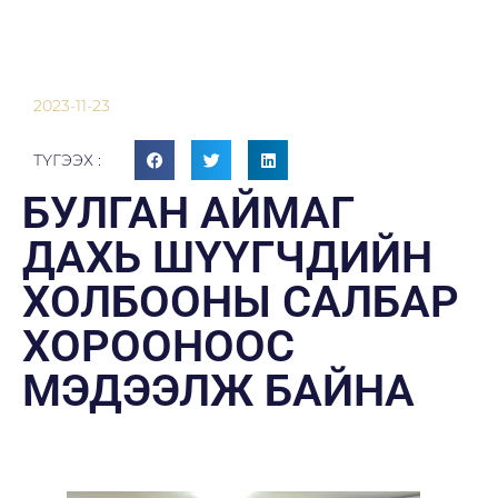
2023-11-23
ТҮГЭЭХ :
БУЛГАН АЙМАГ
ДАХЬ ШҮҮГЧДИЙН
ХОЛБООНЫ САЛБАР
ХОРООНООС
МЭДЭЭЛЖ БАЙНА