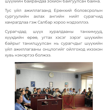
шүүхийн байрандаа зохион байгуулсан байна.
Тус үйл ажиллагаанд Ерөнхий боловсролын
сургуулийн ахлах ангийн нийт сурагчид
хамрагдлаа гэж Салбар хороо мэдээллээ.
Сурагчдад шүүх хуралдааны танхимууд,
хүүхдийн өрөө, угтах хэсэг зэрэг шүүхийн
байрыг танилцуулсан нь сурагчдыг шүүхийн
үйл ажиллагааны онцлогийг ойлгоход ихээхэн
хувь нэмэртээ болжээ.