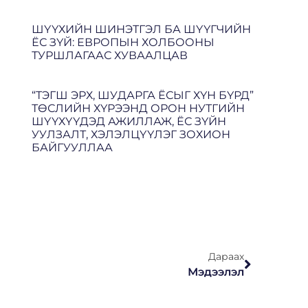
ШҮҮХИЙН ШИНЭТГЭЛ БА ШҮҮГЧИЙН
ЁС ЗҮЙ: ЕВРОПЫН ХОЛБООНЫ
ТУРШЛАГААС ХУВААЛЦАВ
“ТЭГШ ЭРХ, ШУДАРГА ЁСЫГ ХҮН БҮРД”
ТӨСЛИЙН ХҮРЭЭНД ОРОН НУТГИЙН
ШҮҮХҮҮДЭД АЖИЛЛАЖ, ЁС ЗҮЙН
УУЛЗАЛТ, ХЭЛЭЛЦҮҮЛЭГ ЗОХИОН
БАЙГУУЛЛАА
Дараах
Мэдээлэл