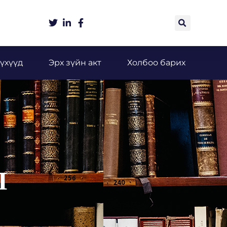
үхүүд
Эрх зүйн акт
Холбоо барих
Л