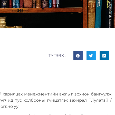
ТҮГЭЭХ :
эй харилцах менежментийн ажлыг зохион байгуулж
үгчид тус холбооны гүйцэтгэх захирал Т.Туяатай /
огдно уу.