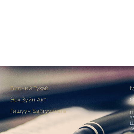
Бидний Тухай
М
Эрх Зүйн Акт
М
н
Гишүүн Байгууллага
Ш
З
Ш
А