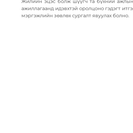
Жилийн эцэс болж шүүгч та бүхний ажлын 
ажиллагаанд идэвхтэй оролцоно гэдэгт итг
мэргэжлийн зөвлөх сургалт явуулах болно.