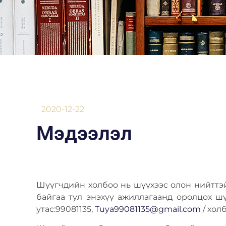
2020-12-22
Мэдээлэл
Шүүгчдийн холбоо нь шүүхээс олон нийтт
байгаа тул энэхүү ажиллагаанд оролцох шү
утас:99081135,
Tuya99081135@gmail.com
/ холб