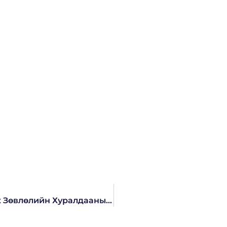
Монголын Шүүгчдийн Холбооны Удирдах Зөвлөлийн Хуралдааны Тойм