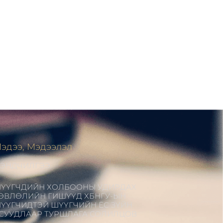
эдээ, Мэдээлэл
ЭНДЧИЛГЭЭ
ҮҮГЧДИЙН ХОЛБООНЫ УДИРДАХ
ӨВЛӨЛИЙН ГИШҮҮД ХБНГУ-ЫН
ҮҮГЧИДТЭЙ ШҮҮГЧИЙН ЁС ЗҮЙН
СУУДЛААР ТУРШЛАГА СОЛИЛЦОВ