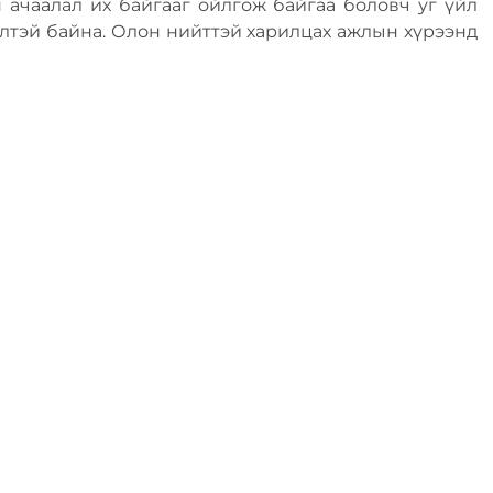
ачаалал их байгааг ойлгож байгаа боловч уг үйл
элтэй байна. Олон нийттэй харилцах ажлын хүрээнд