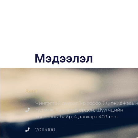
Мэдээлэл
Хаяг
Чингэлтэй дүүрэг 1-р хороо, Жигжиджавы
гудамж, Хангарьд ордон, Шүүгчдийн
холбооны байр, 4 давхарт 403 тоот
70114100