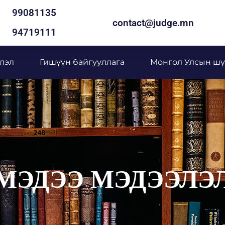
99081135
contact@judge.mn
94719111
лэл
Гишүүн байгууллага
Монгол Улсын шү
МЭДЭЭ МЭДЭЭЛЭ