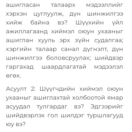
ашигласан талаарх мэдээллийг
хэрхэн цуглуулж, дүн шинжилгээ
хийж байна вэ? Шүүхийн үйл
ажиллагаанд хиймэл оюун ухааныг
ашиглан хууль эрх зүйн судалгаа;
хэргийн талаар санал дүгнэлт, дүн
шинжилгээ боловсруулах; шийдвэр
гаргахад шаардлагатай мэдээлэл
өгөх.
Асуулт 2: Шүүгчдийн хиймэл оюун
ухааныг ашиглахтай холбоотой ямар
асуудал тулгардаг вэ? Эдгээрийг
шийдвэрлэх гол шилдэг туршлагууд
юу вэ?