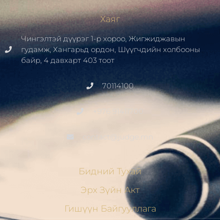
Хаяг
Чингэлтэй дүүрэг 1-р хороо, Жигжиджавын
гудамж, Хангарьд ордон, Шүүгчдийн холбооны
байр, 4 давхарт 403 тоот
70114100
+976 91411700
contact@judge.mn
Бидний Тухай
Эрх Зүйн Акт
Гишүүн Байгууллага