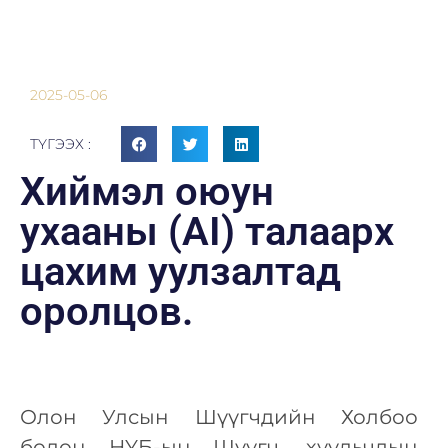
2025-05-06
ТҮГЭЭХ :
Хиймэл оюун
ухааны (AI) талаарх
цахим уулзалтад
оролцов.
Олон Улсын Шүүгчдийн Холбоо
болон НҮБ-ын Шүүгч, хуульчдын