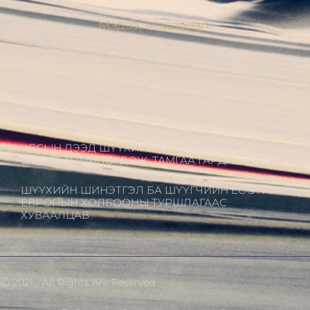
Мэдээ, Мэдээлэл
МЭНДЧИЛГЭЭ
ШҮҮГЧДИЙН ХОЛБООНЫ УДИРДАХ
ЗӨВЛӨЛИЙН ГИШҮҮД ХБНГУ-ЫН ШҮҮГЧИДТЭЙ
ШҮҮГЧИЙН ЁС ЗҮЙН АСУУДЛААР ТУРШЛАГА
СОЛИЛЦОВ
УЛСЫН ДЭЭД ШҮҮХИЙН ЕРӨНХИЙ ШҮҮГЧЭЭР
Ц.ЦОГТ ТОМИЛОГДОЖ, ТАМГАА ГАРДАН АВЛАА
ШҮҮХИЙН ШИНЭТГЭЛ БА ШҮҮГЧИЙН ЁС ЗҮЙ:
ЕВРОПЫН ХОЛБООНЫ ТУРШЛАГААС
ХУВААЛЦАВ
Ⓒ 2021 - All Rights Are Reserved