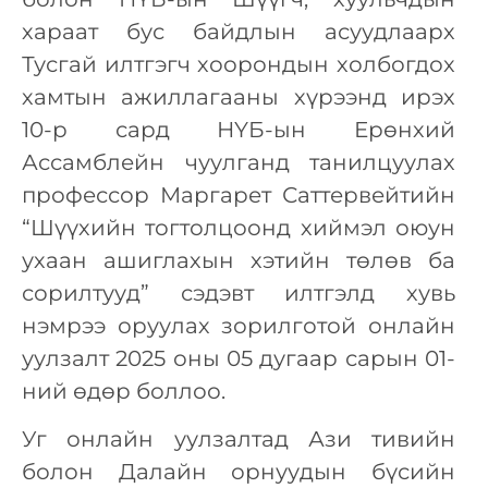
хараат бус байдлын асуудлаарх
Тусгай илтгэгч хоорондын холбогдох
хамтын ажиллагааны хүрээнд ирэх
10-р сард НҮБ-ын Ерөнхий
Ассамблейн чуулганд танилцуулах
профессор Маргарет Саттервейтийн
“Шүүхийн тогтолцоонд хиймэл оюун
ухаан ашиглахын хэтийн төлөв ба
сорилтууд” сэдэвт илтгэлд хувь
нэмрээ оруулах зорилготой онлайн
уулзалт 2025 оны 05 дугаар сарын 01-
ний өдөр боллоо.
Уг онлайн уулзалтад Ази тивийн
болон Далайн орнуудын бүсийн