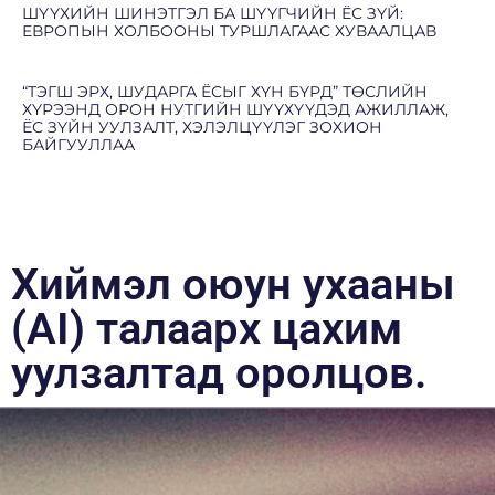
ШҮҮХИЙН ШИНЭТГЭЛ БА ШҮҮГЧИЙН ЁС ЗҮЙ:
ЕВРОПЫН ХОЛБООНЫ ТУРШЛАГААС ХУВААЛЦАВ
“ТЭГШ ЭРХ, ШУДАРГА ЁСЫГ ХҮН БҮРД” ТӨСЛИЙН
ХҮРЭЭНД ОРОН НУТГИЙН ШҮҮХҮҮДЭД АЖИЛЛАЖ,
ЁС ЗҮЙН УУЛЗАЛТ, ХЭЛЭЛЦҮҮЛЭГ ЗОХИОН
БАЙГУУЛЛАА
Хиймэл оюун ухааны
(AI) талаарх цахим
уулзалтад оролцов.