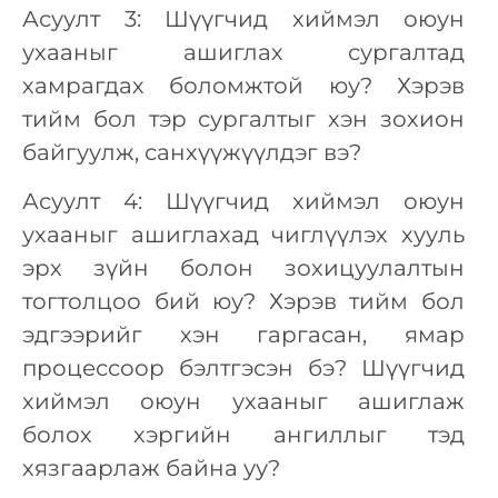
Асуулт 3: Шүүгчид хиймэл оюун
ухааныг ашиглах сургалтад
хамрагдах боломжтой юу? Хэрэв
тийм бол тэр сургалтыг хэн зохион
байгуулж, санхүүжүүлдэг вэ?
Асуулт 4: Шүүгчид хиймэл оюун
ухааныг ашиглахад чиглүүлэх хууль
эрх зүйн болон зохицуулалтын
тогтолцоо бий юу? Хэрэв тийм бол
эдгээрийг хэн гаргасан, ямар
процессоор бэлтгэсэн бэ? Шүүгчид
хиймэл оюун ухааныг ашиглаж
болох хэргийн ангиллыг тэд
хязгаарлаж байна уу?