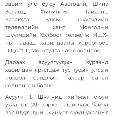
зарим улс буюу Австрали, Шинэ
Зеланд, Филиппин, Тайвань,
Казакстан улсын шүүгчдийн
төлөөллийн хамт Монголын
Шүүгчдийн Холбоог төлөөлж МШХ-
ны Гадаад харилцааны хорооноос
Ц.Цогт, Ц.Мөнхтулга нар оролцлоо.
Дараах асуултуудын хүрээнд
харилцан ярилцаж тус тусын улсын
нөхцөл байдлын талаар санал
солилцсон болно.
Асуулт 1: Шүүгчид хиймэл оюун
ухааныг (AI) хэрхэн ашиглаж байна
вэ? Шүүгчдийн хиймэл оюун ухааныг