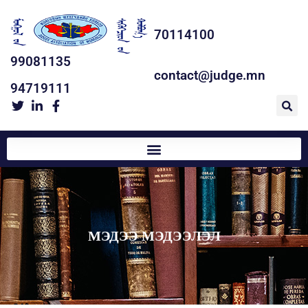
70114100
99081135
contact@judge.mn
94719111
МЭДЭЭ МЭДЭЭЛЭЛ