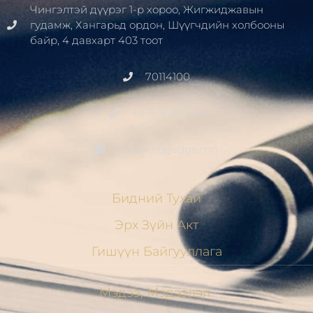
Чингэлтэй дүүрэг 1-р хороо, Жигжиджавын
гудамж, Хангарьд ордон, Шүүгчдийн холбооны
байр, 4 давхарт 403 тоот
70114100
+976 91411700
contact@judge.mn
Бидний Тухай
Эрх Зүйн Акт
Гишүүн Байгууллага
Мэдээ, Мэдээлэл