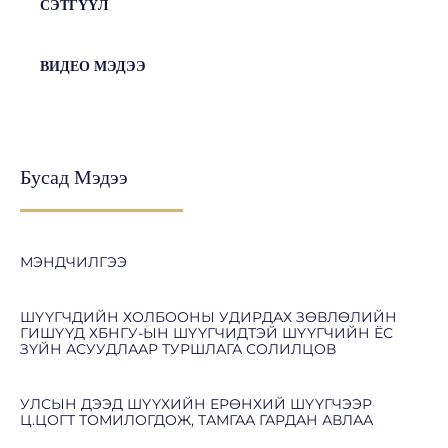
СЭТГҮҮЛ
ВИДЕО МЭДЭЭ
Бусад Мэдээ
МЭНДЧИЛГЭЭ
ШҮҮГЧДИЙН ХОЛБООНЫ УДИРДАХ ЗӨВЛӨЛИЙН
ГИШҮҮД ХБНГУ-ЫН ШҮҮГЧИДТЭЙ ШҮҮГЧИЙН ЁС
ЗҮЙН АСУУДЛААР ТУРШЛАГА СОЛИЛЦОВ
УЛСЫН ДЭЭД ШҮҮХИЙН ЕРӨНХИЙ ШҮҮГЧЭЭР
Ц.ЦОГТ ТОМИЛОГДОЖ, ТАМГАА ГАРДАН АВЛАА