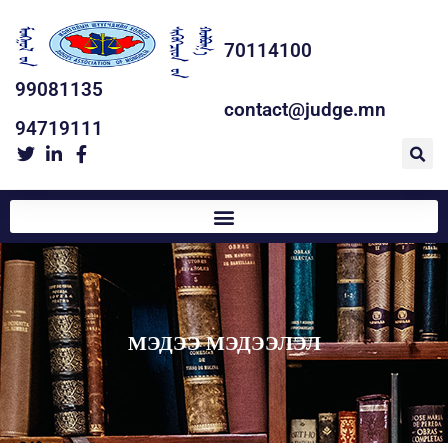
70114100
99081135
contact@judge.mn
94719111
МЭДЭЭ МЭДЭЭЛЭЛ