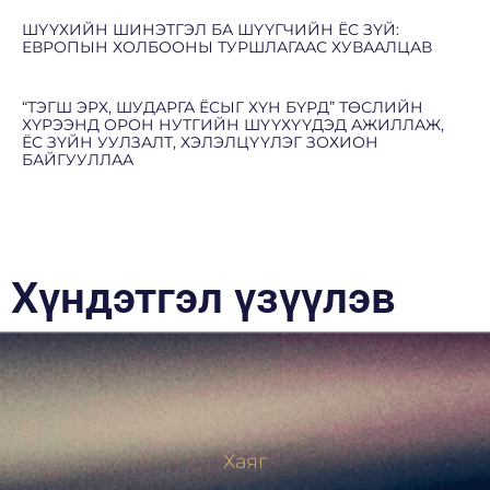
ШҮҮХИЙН ШИНЭТГЭЛ БА ШҮҮГЧИЙН ЁС ЗҮЙ:
ЕВРОПЫН ХОЛБООНЫ ТУРШЛАГААС ХУВААЛЦАВ
“ТЭГШ ЭРХ, ШУДАРГА ЁСЫГ ХҮН БҮРД” ТӨСЛИЙН
ХҮРЭЭНД ОРОН НУТГИЙН ШҮҮХҮҮДЭД АЖИЛЛАЖ,
ЁС ЗҮЙН УУЛЗАЛТ, ХЭЛЭЛЦҮҮЛЭГ ЗОХИОН
БАЙГУУЛЛАА
Хүндэтгэл үзүүлэв
Хаяг