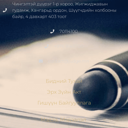
Чингэлтэй дүүрэг 1-р хороо, Жигжиджавын
гудамж, Хангарьд ордон, Шүүгчдийн холбооны
байр, 4 давхарт 403 тоот
70114100
+976 91411700
contact@judge.mn
Бидний Тухай
Эрх Зүйн Акт
Гишүүн Байгууллага
Мэдээ, Мэдээлэл