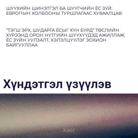
ШҮҮХИЙН ШИНЭТГЭЛ БА ШҮҮГЧИЙН ЁС ЗҮЙ:
ЕВРОПЫН ХОЛБООНЫ ТУРШЛАГААС ХУВААЛЦАВ
“ТЭГШ ЭРХ, ШУДАРГА ЁСЫГ ХҮН БҮРД” ТӨСЛИЙН
ХҮРЭЭНД ОРОН НУТГИЙН ШҮҮХҮҮДЭД АЖИЛЛАЖ,
ЁС ЗҮЙН УУЛЗАЛТ, ХЭЛЭЛЦҮҮЛЭГ ЗОХИОН
БАЙГУУЛЛАА
Хүндэтгэл үзүүлэв
Хаяг