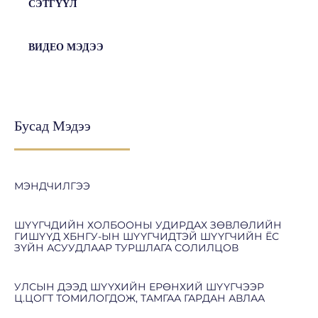
СЭТГҮҮЛ
ВИДЕО МЭДЭЭ
Бусад Мэдээ
МЭНДЧИЛГЭЭ
ШҮҮГЧДИЙН ХОЛБООНЫ УДИРДАХ ЗӨВЛӨЛИЙН
ГИШҮҮД ХБНГУ-ЫН ШҮҮГЧИДТЭЙ ШҮҮГЧИЙН ЁС
ЗҮЙН АСУУДЛААР ТУРШЛАГА СОЛИЛЦОВ
УЛСЫН ДЭЭД ШҮҮХИЙН ЕРӨНХИЙ ШҮҮГЧЭЭР
Ц.ЦОГТ ТОМИЛОГДОЖ, ТАМГАА ГАРДАН АВЛАА