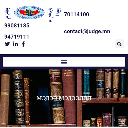
70114100
99081135
contact@judge.mn
94719111
МЭДЭЭ МЭДЭЭЛЭЛ