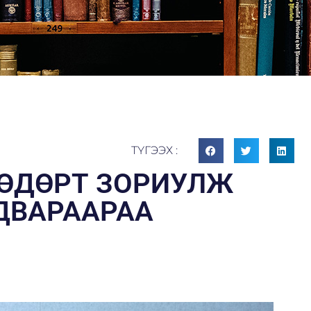
ТҮГЭЭХ :
 ӨДӨРТ ЗОРИУЛЖ
ДВАРААРАА