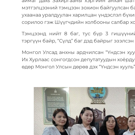
аймаг дахь Захиргааны хэргийн анхан ша
мэтгэлцээний тэмцээн зохион байгуулсан ба
ухаанаа уралдуулан харилцан үндэслэл бүхи
сорилоо гэж Шүүгчдийн холбооны салбар хо
Тэмцээнд нийт 8 баг, тус бүр 3 гишүүни
тэргүүн байр, “Сүлд” баг дэд байрыг эзэлсэн
Монгол Улсад анхны ардчилсан “Үндсэн ху
Их Хурлаас сонгогдсон депутатуудын хоёрду
өдөр Монгол Улсын дөрөв дэх “Үндсэн хууль”