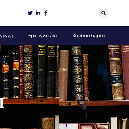
үхүүд
Эрх зүйн акт
Холбоо барих
Л