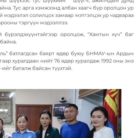
тны шүүхээс тус шүүхийн шүүгч, ажилчдын дунд
йна. Тус арга хэмжээнд албан хаагч бүр оролцон ур
й мэдээлэл солилцох замаар мэтгэлцэх ур чадвараа
рооны тэргүүн мэдээллээ.
й бүрэлдэхүүнтэйгээр оролцож, “Хамтын хүч” баг
 байна.
уль” батлагдсан баярт өдөр буюу БНМАУ-ын Ардын
гаар хуралдаан нийт 76 өдөр хуралдаж 1992 оны энэ
-ийг баталж байсан түүхтэй.