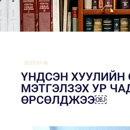
2023-01-16
ҮНДСЭН ХУУЛИЙН
МЭТГЭЛЗЭХ УР ЧА
ӨРСӨЛДЖЭЭ￼