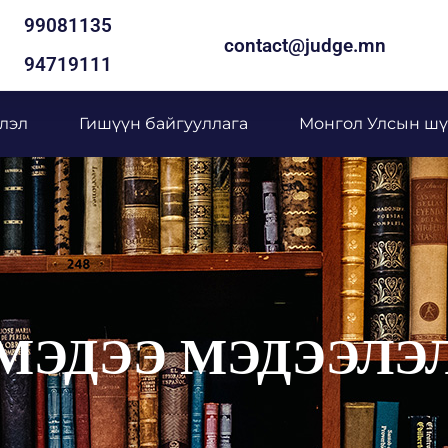
99081135
contact@judge.mn
94719111
лэл
Гишүүн байгууллага
Монгол Улсын шү
МЭДЭЭ МЭДЭЭЛЭ