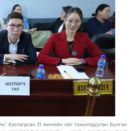
ль” батлагдсан 31 жилийн ойг тохиолдуулан Булган