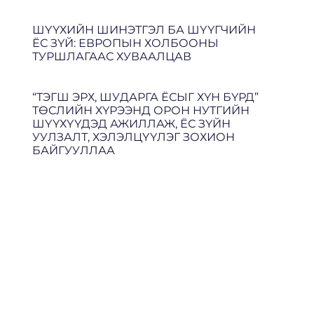
ШҮҮХИЙН ШИНЭТГЭЛ БА ШҮҮГЧИЙН
ЁС ЗҮЙ: ЕВРОПЫН ХОЛБООНЫ
ТУРШЛАГААС ХУВААЛЦАВ
“ТЭГШ ЭРХ, ШУДАРГА ЁСЫГ ХҮН БҮРД”
ТӨСЛИЙН ХҮРЭЭНД ОРОН НУТГИЙН
ШҮҮХҮҮДЭД АЖИЛЛАЖ, ЁС ЗҮЙН
УУЛЗАЛТ, ХЭЛЭЛЦҮҮЛЭГ ЗОХИОН
БАЙГУУЛЛАА