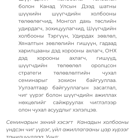
болон Канад Улсын Дээд шатны
шүүхийн шүүгчдийн холбооны
төлөөлөгчид, Монгол дахь төслийн
удирдагч, зохицуулагчид, Шүүгчдийн
холбооны Тэргүүн, Удирдах зөвлөл,
Хяналтын зөвлөлийн гишүүн, гадаад
харилцааны дэд хорооны ахлагч, ОНХ
дэд хорооны ахлагч, гишүүд,
шүүгчдийн төлөөлөл оролцсон
стратеги төлөвлөлтийн чухал
семинарыг зохион байгууллаа.
Уулзалтаар байгууллагын засаглал,
чиг үүрэг болон шүүгчдийн ажиллах
нөхцөлийг сайжруулах чиглэлээр
олон чухал асуудлыг хэлэлцэв.
Семинарын эхний хэсэгт Канадын холбооны
үндсэн чиг үүрэг, үйл ажиллагааны цар хүрээг
танилцууллаа. Үүнд: