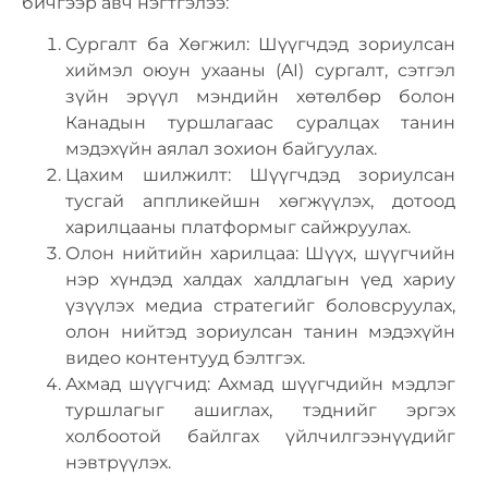
бичгээр авч нэгтгэлээ:
Сургалт ба Хөгжил: Шүүгчдэд зориулсан
хиймэл оюун ухааны (AI) сургалт, сэтгэл
зүйн эрүүл мэндийн хөтөлбөр болон
Канадын туршлагаас суралцах танин
мэдэхүйн аялал зохион байгуулах.
Цахим шилжилт: Шүүгчдэд зориулсан
тусгай аппликейшн хөгжүүлэх, дотоод
харилцааны платформыг сайжруулах.
Олон нийтийн харилцаа: Шүүх, шүүгчийн
нэр хүндэд халдах халдлагын үед хариу
үзүүлэх медиа стратегийг боловсруулах,
олон нийтэд зориулсан танин мэдэхүйн
видео контентууд бэлтгэх.
Ахмад шүүгчид: Ахмад шүүгчдийн мэдлэг
туршлагыг ашиглах, тэднийг эргэх
холбоотой байлгах үйлчилгээнүүдийг
нэвтрүүлэх.