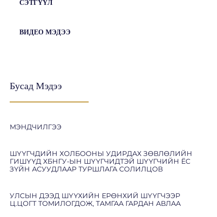
СЭТГҮҮЛ
ВИДЕО МЭДЭЭ
Бусад Мэдээ
МЭНДЧИЛГЭЭ
ШҮҮГЧДИЙН ХОЛБООНЫ УДИРДАХ ЗӨВЛӨЛИЙН
ГИШҮҮД ХБНГУ-ЫН ШҮҮГЧИДТЭЙ ШҮҮГЧИЙН ЁС
ЗҮЙН АСУУДЛААР ТУРШЛАГА СОЛИЛЦОВ
УЛСЫН ДЭЭД ШҮҮХИЙН ЕРӨНХИЙ ШҮҮГЧЭЭР
Ц.ЦОГТ ТОМИЛОГДОЖ, ТАМГАА ГАРДАН АВЛАА