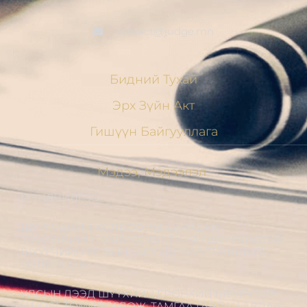
contact@judge.mn
Бидний Тухай
Эрх Зүйн Акт
Гишүүн Байгууллага
Мэдээ, Мэдээлэл
МЭНДЧИЛГЭЭ
ШҮҮГЧДИЙН ХОЛБООНЫ УДИРДАХ
ЗӨВЛӨЛИЙН ГИШҮҮД ХБНГУ-ЫН ШҮҮГЧИДТЭЙ
ШҮҮГЧИЙН ЁС ЗҮЙН АСУУДЛААР ТУРШЛАГА
СОЛИЛЦОВ
УЛСЫН ДЭЭД ШҮҮХИЙН ЕРӨНХИЙ ШҮҮГЧЭЭР
Ц.ЦОГТ ТОМИЛОГДОЖ, ТАМГАА ГАРДАН АВЛАА