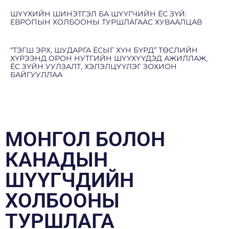
ШҮҮХИЙН ШИНЭТГЭЛ БА ШҮҮГЧИЙН ЁС ЗҮЙ:
ЕВРОПЫН ХОЛБООНЫ ТУРШЛАГААС ХУВААЛЦАВ
“ТЭГШ ЭРХ, ШУДАРГА ЁСЫГ ХҮН БҮРД” ТӨСЛИЙН
ХҮРЭЭНД ОРОН НУТГИЙН ШҮҮХҮҮДЭД АЖИЛЛАЖ,
ЁС ЗҮЙН УУЛЗАЛТ, ХЭЛЭЛЦҮҮЛЭГ ЗОХИОН
БАЙГУУЛЛАА
МОНГОЛ БОЛОН
КАНАДЫН
ШҮҮГЧДИЙН
ХОЛБООНЫ
ТУРШЛАГА