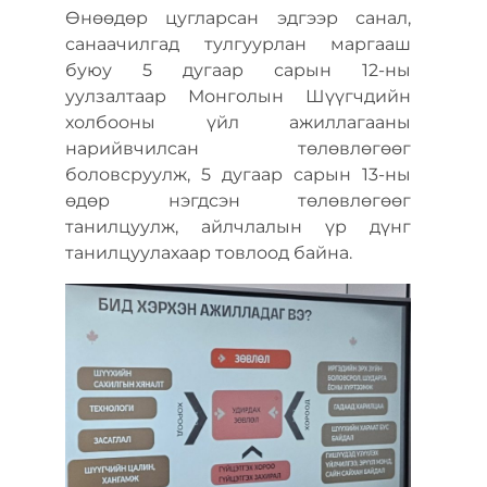
Өнөөдөр цугларсан эдгээр санал,
санаачилгад тулгуурлан маргааш
буюу 5 дугаар сарын 12-ны
уулзалтаар Монголын Шүүгчдийн
холбооны үйл ажиллагааны
нарийвчилсан төлөвлөгөөг
боловсруулж, 5 дугаар сарын 13-ны
өдөр нэгдсэн төлөвлөгөөг
танилцуулж, айлчлалын үр дүнг
танилцуулахаар товлоод байна.