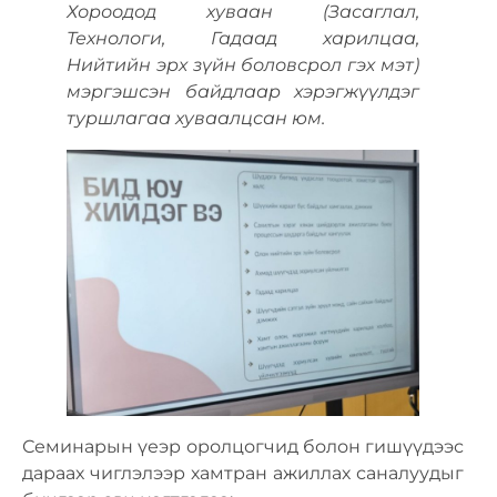
Хороодод хуваан (Засаглал,
Технологи, Гадаад харилцаа,
Нийтийн эрх зүйн боловсрол гэх мэт)
мэргэшсэн байдлаар хэрэгжүүлдэг
туршлагаа хуваалцсан юм.
Семинарын үеэр оролцогчид болон гишүүдээс
дараах чиглэлээр хамтран ажиллах саналуудыг