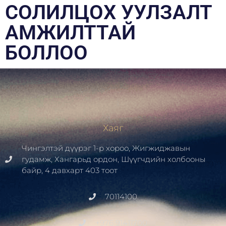
СОЛИЛЦОХ УУЛЗАЛТ
АМЖИЛТТАЙ
БОЛЛОО
Хаяг
Чингэлтэй дүүрэг 1-р хороо, Жигжиджавын
гудамж, Хангарьд ордон, Шүүгчдийн холбооны
байр, 4 давхарт 403 тоот
70114100
+976 91411700