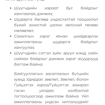
Шүүгчдийн хараат бус байдлыг
хамгаалах, дэмжих;
Шударга бөгөөд үндэслэлтэй тооцоолол
бүхий зохистой цалин хөлсний төлөөх
нөлөөлөл;
Сахилгын хэрэг хянан шийдвэрлэх
ажиллагааны шударга байдлыг
хангуулах;
Шүүгчдийн сэтгэл зүйн эрүүл мэнд, сайн
сайхан байдлыг дэмжих зэрэг асуудлууд
багтаж байна.
Байгууллагын засаглалын бүтцийн
хувьд Удирдах зөвлөл, Зөвлөл, болон
Гүйцэтгэх хороо/Гүйцэтгэх захирал
гэсэн уялдаа холбоотой
тогтолцоогоор ажиллаж байна. Үйл
ажиллагааны үндсэн чиглэлүүдийг