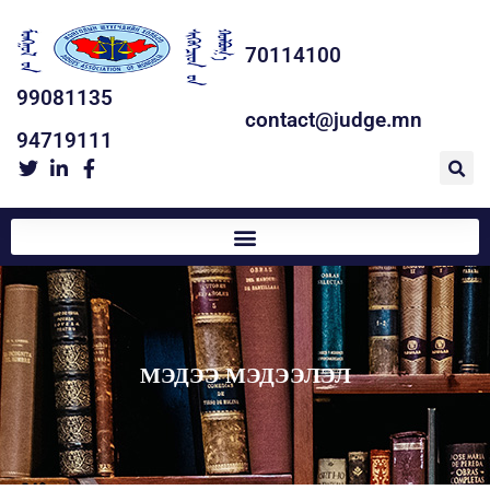
70114100
99081135
contact@judge.mn
94719111
МЭДЭЭ МЭДЭЭЛЭЛ