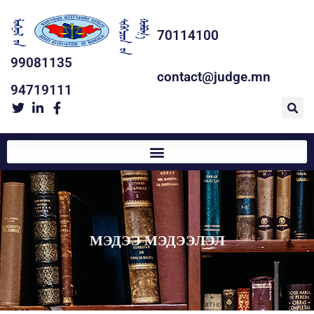
70114100
99081135
contact@judge.mn
94719111
МЭДЭЭ МЭДЭЭЛЭЛ