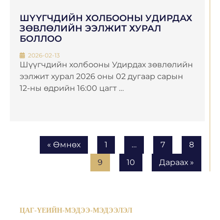
ШҮҮГЧДИЙН ХОЛБООНЫ УДИРДАХ
ЗӨВЛӨЛИЙН ЭЭЛЖИТ ХУРАЛ
БОЛЛОО
2026-02-13
Шүүгчдийн холбооны Удирдах зөвлөлийн
ээлжит хурал 2026 оны 02 дугаар сарын
12-ны өдрийн 16:00 цагт …
« Өмнөх
1
…
7
8
9
10
Дараах »
ЦАГ-ҮЕИЙН-МЭДЭЭ-МЭДЭЭЛЭЛ