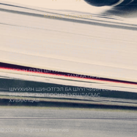
Мэдээ, Мэдээлэл
МЭНДЧИЛГЭЭ
ШҮҮГЧДИЙН ХОЛБООНЫ УДИРДАХ
ЗӨВЛӨЛИЙН ГИШҮҮД ХБНГУ-ЫН ШҮҮГЧИДТЭЙ
ШҮҮГЧИЙН ЁС ЗҮЙН АСУУДЛААР ТУРШЛАГА
СОЛИЛЦОВ
УЛСЫН ДЭЭД ШҮҮХИЙН ЕРӨНХИЙ ШҮҮГЧЭЭР
Ц.ЦОГТ ТОМИЛОГДОЖ, ТАМГАА ГАРДАН АВЛАА
ШҮҮХИЙН ШИНЭТГЭЛ БА ШҮҮГЧИЙН ЁС ЗҮЙ:
ЕВРОПЫН ХОЛБООНЫ ТУРШЛАГААС
ХУВААЛЦАВ
Ⓒ 2021 - All Rights Are Reserved