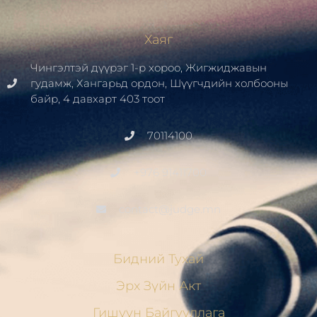
Хаяг
Чингэлтэй дүүрэг 1-р хороо, Жигжиджавын
гудамж, Хангарьд ордон, Шүүгчдийн холбооны
байр, 4 давхарт 403 тоот
70114100
+976 91411700
contact@judge.mn
Бидний Тухай
Эрх Зүйн Акт
Гишүүн Байгууллага