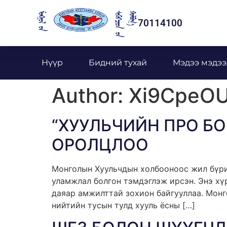
70114100
Нүүр
Бидний тухай
Мэдээ мэдээ
Author:
Xi9CpeO
“ХУУЛЬЧИЙН ПРО Б
ОРОЛЦЛОО
Монголын Хуульчдын холбооноос жил бүрий
уламжлал болгон тэмдэглэж ирсэн. Энэ хү
даяар амжилттай зохион байгууллаа. Монг
нийтийн тусын тулд хууль ёсны […]