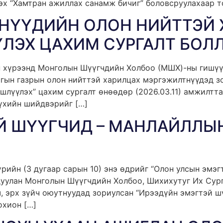
х “Хамтран ажиллах санамж бичиг” боловсруулахаар то
НҮҮДИЙН ОЛОН НИЙТТЭЙ 
ЛЭХ ЦАХИМ СУРГАЛТ БОЛ
йн хүрээнд Монголын Шүүгчдийн Холбоо (МШХ)-ны гишү
гын газрын олон нийттэй харилцах мэргэжилтнүүдэд зо
шлүүлэх” цахим сургалт өнөөдөр (2026.03.11) амжилтта
үүхийн шийдвэрийг […]
Й ШҮҮГЧИД – МАНЛАЙЛЛЫН
ийн (3 дугаар сарын 10) энэ өдрийг “Олон улсын эмэг
дуулан Монголын Шүүгчдийн Холбоо, Шихихутуг Их Сург
, эрх зүйч оюутнуудад зориулсан “Ирээдүйн эмэгтэй ш
охион […]