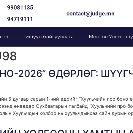
99081135
contact@judge.mn
94719111
лэл
Гишүүн байгууллага
Монгол Улсын шү
U98
ОНО-2026” ӨДӨРЛӨГ: ШҮҮ
н 5 дугаар сарын 1-ний өдрийг “Хуульчийн про боно ө
рээнд өнөөдөр Сүхбаатарын талбайд “Хуульчийн про бо
олын Хуульчдын холбоо нь хуульчдынхаа сайн дурын ор