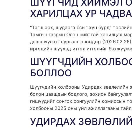
ШҮҮГЧИД ХИЙМЭЛ О
ХАРИЛЦАХ УР ЧАДВ
“Тэгш эрх, шударга ёсыг хүн бүрд” төсли
Тамгын газрын Олон нийттэй харилцах мэр
дээшлүүлэх” сургалт өнөөдөр (2026.02.26)
иргэдийн шүүхэд итгэх итгэлийг бэхжүүлэ
ШҮҮГЧДИЙН ХОЛБОО
БОЛЛОО
Шүүгчдийн холбооны Удирдах зөвлөлийн ээ
болон цаашдын бодлого, зохион байгуулал
гишүүдийг сонгох сонгуулийн комиссын т
холбооны 2025 оны үйл ажиллагааны тайла
УДИРДАХ ЗӨВЛӨЛИЙ