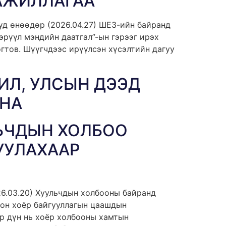
АЖИЛЛАГАА
д өнөөдөр (2026.04.27) ШЕЗ-ийн байранд
эрүүл мэндийн даатгал”-ын гэрээг ирэх
гтов. Шүүгчдээс ирүүлсэн хүсэлтийн дагуу
ИЛ, УЛСЫН ДЭЭД
ЙНА
ЬЧДЫН ХОЛБОО
УУЛАХААР
6.03.20) Хуульчдын холбооны байранд
лон хоёр байгууллагын цаашдын
үр дүн нь хоёр холбооны хамтын