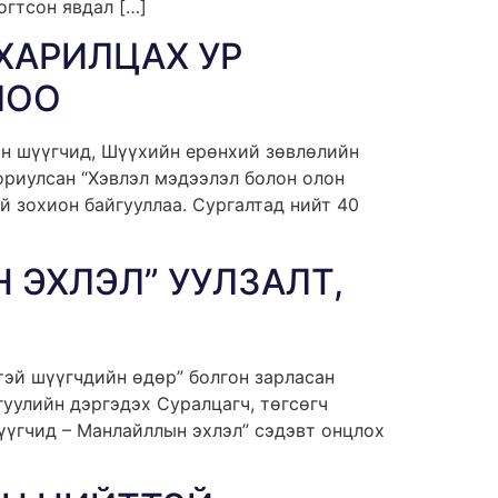
гтсон явдал […]
ХАРИЛЦАХ УР
ЛОО
үн шүүгчид, Шүүхийн ерөнхий зөвлөлийн
риулсан “Хэвлэл мэдээлэл болон олон
й зохион байгууллаа. Сургалтад нийт 40
 ЭХЛЭЛ” УУЛЗАЛТ,
тэй шүүгчдийн өдөр” болгон зарласан
уулийн дэргэдэх Суралцагч, төгсөгч
үүгчид – Манлайллын эхлэл” сэдэвт онцлох