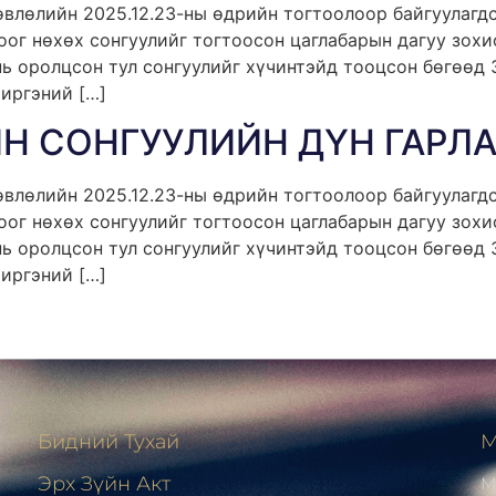
лөлийн 2025.12.23-ны өдрийн тогтоолоор байгуулагдс
ог нөхөх сонгуулийг тогтоосон цаглабарын дагуу зохио
нь оролцсон тул сонгуулийг хүчинтэйд тооцсон бөгөөд
иргэний […]
Н СОНГУУЛИЙН ДҮН ГАРЛ
лөлийн 2025.12.23-ны өдрийн тогтоолоор байгуулагдс
ог нөхөх сонгуулийг тогтоосон цаглабарын дагуу зохио
нь оролцсон тул сонгуулийг хүчинтэйд тооцсон бөгөөд
иргэний […]
Бидний Тухай
М
Эрх Зүйн Акт
М
н