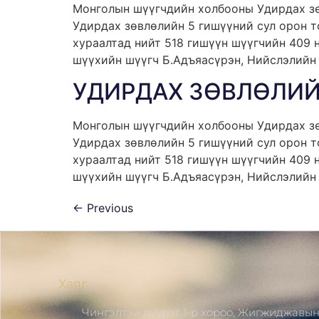
Монголын шүүгчдийн холбооны Удирдах зөв
Удирдах зөвлөлийн 5 гишүүний сул орон то
хураалтад нийт 518 гишүүн шүүгчийн 409 
шүүхийн шүүгч Б.Адъяасүрэн, Нийслэлийн 
УДИРДАХ ЗӨВЛӨЛИЙ
Монголын шүүгчдийн холбооны Удирдах зөв
Удирдах зөвлөлийн 5 гишүүний сул орон то
хураалтад нийт 518 гишүүн шүүгчийн 409 
шүүхийн шүүгч Б.Адъяасүрэн, Нийслэлийн 
←
Previous
Хаяг
Чингэлтэй дүүрэг 1-р хороо, Жигжиджавы