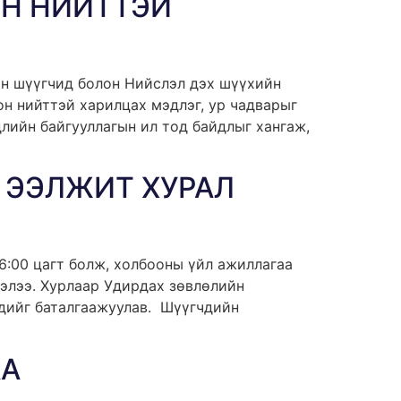
Н НИЙТТЭЙ
үн шүүгчид болон Нийслэл дэх шүүхийн
н нийттэй харилцах мэдлэг, ур чадварыг
длийн байгууллагын ил тод байдлыг хангаж,
 ЭЭЛЖИТ ХУРАЛ
6:00 цагт болж, холбооны үйл ажиллагаа
элээ. Хурлаар Удирдах зөвлөлийн
дийг баталгаажуулав. Шүүгчдийн
АА