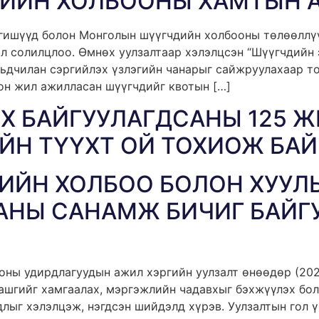
ДИЙН ХОЛБООНЫ ХАМТЫН 
 гишүүд болон Монголын шүүгчдийн холбооны төлөөллүү
ал солилцлоо. Өмнөх уулзалтаар хэлэлцсэн “Шүүгчдийн 
рьдчилан сэргийлэх үзлэгийн чанарыг сайжруулахаар то
он жил ажилласан шүүгчдийг квотын […]
Х БАЙГУУЛАГДСАНЫ 125 Ж
ЙН ТҮҮХТ ОЙ ТОХИОЖ БА
ИЙН ХОЛБОО БОЛОН ХУУЛ
АНЫ САНАМЖ БИЧИГ БАЙГ
оны удирдлагуудын ажил хэргийн уулзалт өнөөдөр (202
 ашгийг хамгаалах, мэргэжлийн чадавхыг бэхжүүлэх бо
длыг хэлэлцэж, нэгдсэн шийдэлд хүрэв. Уулзалтын гол 