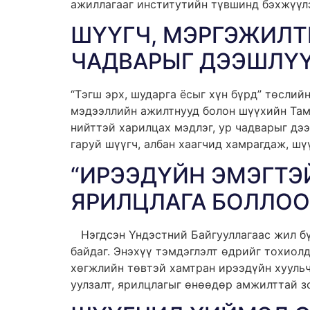
ажиллагааг институтийн түвшинд бэхжүүлэ
ШҮҮГЧ, МЭРГЭЖИЛТ
ЧАДВАРЫГ ДЭЭШЛҮҮ
“Тэгш эрх, шударга ёсыг хүн бүрд” төсли
мэдээллийн ажилтнууд болон шүүхийн Там
нийттэй харилцах мэдлэг, ур чадварыг дээ
гаруй шүүгч, албан хаагчид хамрагдаж, ш
“ИРЭЭДҮЙН ЭМЭГТЭ
ЯРИЛЦЛАГА БОЛЛОО
Нэгдсэн Үндэстний Байгууллагаас жил бүр
байдаг. Энэхүү тэмдэглэлт өдрийг тохиол
хөгжлийн төвтэй хамтран ирээдүйн хуульч
уулзалт, ярилцлагыг өнөөдөр амжилттай з