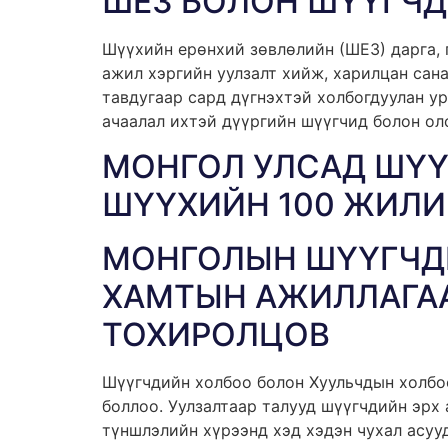
ШЕЗ БОЛОН ШҮҮГЧ
Шүүхийн ерөнхий зөвлөлийн (ШЕЗ) дарга,
ажил хэргийн уулзалт хийж, харилцан сан
тавдугаар сард дүгнэхтэй холбогдуулан у
ачаалал ихтэй дүүргийн шүүгчид болон ол
МОНГОЛ УЛСАД ШҮҮ
ШҮҮХИЙН 100 ЖИЛИ
МОНГОЛЫН ШҮҮГЧД
ХАМТЫН АЖИЛЛАГА
ТОХИРОЛЦОВ
Шүүгчдийн холбоо болон Хуульчдын холбо
боллоо. Уулзалтаар талууд шүүгчдийн эрх
түншлэлийн хүрээнд хэд хэдэн чухал асуу