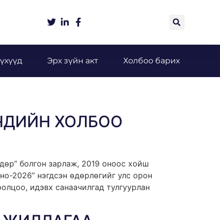
үхүүд
Эрх зүйн акт
Холбоо барих
ГЧДИЙН ХОЛБОО
дөр” болгон зарлаж, 2019 оноос хойш
но-2026” нэгдсэн өдөрлөгийг улс орон
олцоо, идэвх санаачилгад тулгуурлан