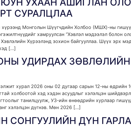
ЮУН УХААН АШИГЛАН ОЛО
АРТ СУРАЛЦЛАА
йн хүрээнд Монголын Шүүгчдийн Холбоо (МШХ)-ны гишү
гэжилтнүүдийг хамруулсан “Хэвлэл мэдээлэл болон оло
 Хэвлэлийн Хүрээлэнд зохион байгууллаа. Шүүх эрх мэ
хэд […]
НЫ УДИРДАХ ЗӨВЛӨЛИЙН
лжит хурал 2026 оны 02 дугаар сарын 12-ны өдрийн 1
ттай холбоотой хэд хэдэн асуудлыг хэлэлцэн шийдвэрл
огтоолыг танилцуулж, УЗ-ийн өнөөдрийн хурлаар гишүү
нг хэлэлцэн дүгнэв. Мөн 2026 […]
Н СОНГУУЛИЙН ДҮН ГАРЛ